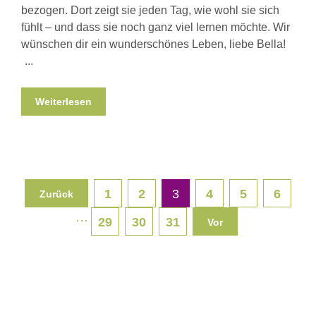
bezogen. Dort zeigt sie jeden Tag, wie wohl sie sich
fühlt – und dass sie noch ganz viel lernen möchte. Wir
wünschen dir ein wunderschönes Leben, liebe Bella!
Weiterlesen
1
2
3
4
5
6
Zurück
···
29
30
31
Vor