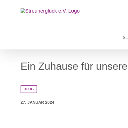
Zum
Inhalt
springen
Sta
Ein Zuhause für unser
BLOG
27. JANUAR 2024
Zeige
grösseres