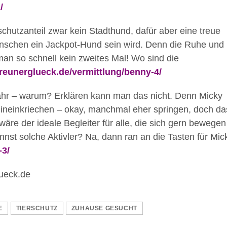
/
hutzanteil zwar kein Stadthund, dafür aber eine treue
Menschen ein Jackpot-Hund sein wird. Denn die Ruhe und
an so schnell kein zweites Mal! Wo sind die
treunerglueck.de/vermittlung/benny-4/
ahr – warum? Erklären kann man das nicht. Denn Micky
hineinkriechen – okay, manchmal eher springen, doch da
 wäre der ideale Begleiter für alle, die sich gern bewegen
nnst solche Aktivler? Na, dann ran an die Tasten für Mic
-3/
lueck.de
E
TIERSCHUTZ
ZUHAUSE GESUCHT