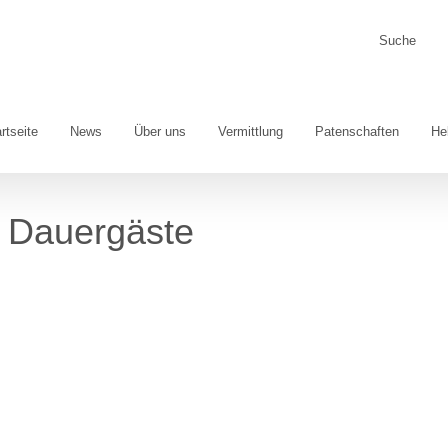
Suche
nach:
rtseite
News
Über uns
Vermittlung
Patenschaften
He
e Dauergäste