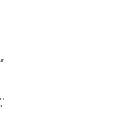
ur
re
m