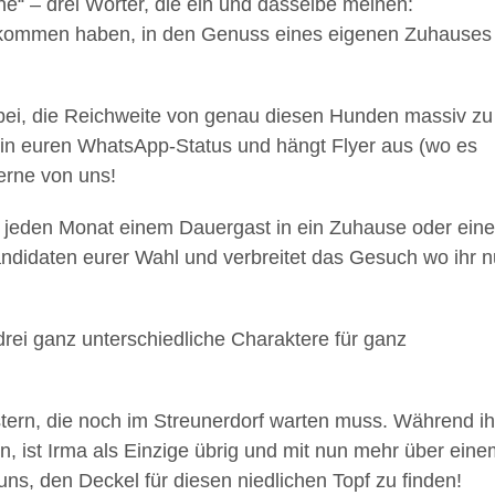
“ – drei Wörter, die ein und dasselbe meinen:
 bekommen haben, in den Genuss eines eigenen Zuhauses
abei, die Reichweite von genau diesen Hunden massiv zu
ie in euren WhatsApp-Status und hängt Flyer aus (wo es
gerne von uns!
 jeden Monat einem Dauergast in ein Zuhause oder eine
andidaten eurer Wahl und verbreitet das Gesuch wo ihr n
rei ganz unterschiedliche Charaktere für ganz
stern, die noch im Streunerdorf warten muss. Während ih
n, ist Irma als Einzige übrig und mit nun mehr über eine
ns, den Deckel für diesen niedlichen Topf zu finden!