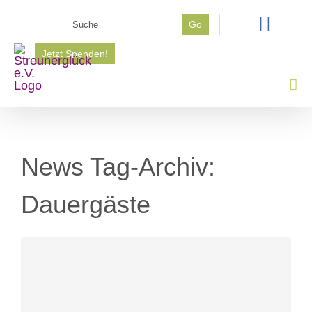
Zum
Suche
Go
Inhalt
nach:
springen
Jetzt Spenden!
News Tag-Archiv:
Dauergäste