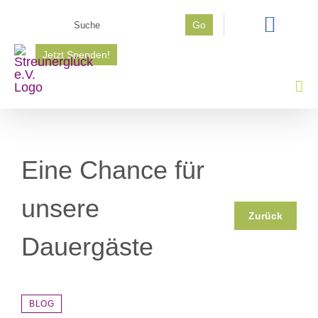
Zum
Suche
Go
Inhalt
nach:
springen
Jetzt Spenden!
Eine Chance für
unsere
Zurück
Dauergäste
BLOG