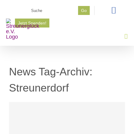
Zum
Suche
Go
Inhalt
nach:
springen
Jetzt Spenden!
News Tag-Archiv:
Streunerdorf