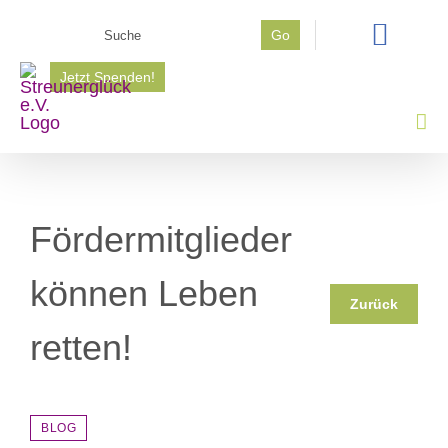
Zum
Suche
Go
Inhalt
nach:
springen
Jetzt Spenden!
Fördermitglieder
können Leben
Zurück
retten!
BLOG