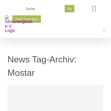
Zum
Suche
Go
Inhalt
nach:
springen
Jetzt Spenden!
News Tag-Archiv:
Mostar