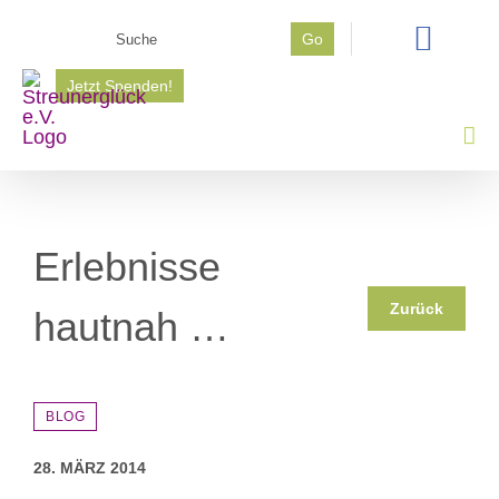
Zum
Suche
Go
Inhalt
nach:
springen
Jetzt Spenden!
Erlebnisse
Zurück
hautnah …
BLOG
28. MÄRZ 2014