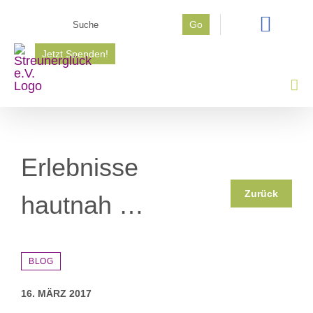
Zum
Suche
Go
Inhalt
nach:
springen
Jetzt Spenden!
Erlebnisse
Zurück
hautnah …
BLOG
16. MÄRZ 2017