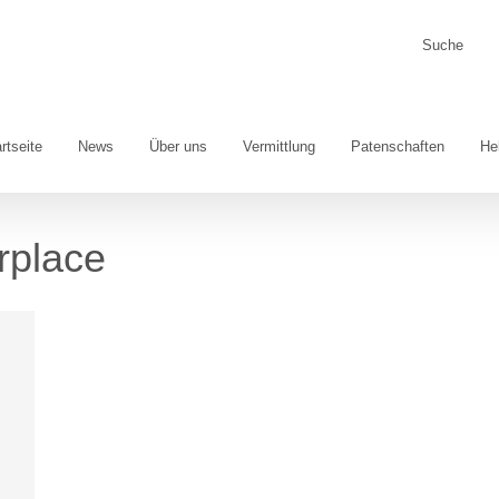
Suche
nach:
rtseite
News
Über uns
Vermittlung
Patenschaften
He
rplace