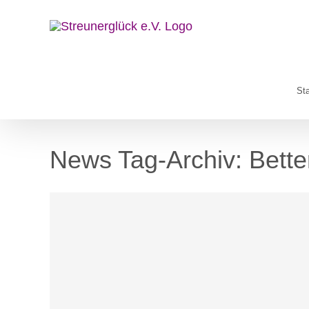
Zum
Inhalt
springen
Sta
News Tag-Archiv:
Bette
Blog
News