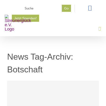
Zum
Suche
Go
Inhalt
nach:
springen
Jetzt Spenden!
News Tag-Archiv:
Botschaft