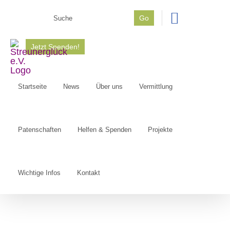
Zum
Go
Inhalt
Suche
springen
nach:
Jetzt Spenden!
Startseite
News
Über uns
Vermittlung
Patenschaften
Helfen & Spenden
Projekte
Wichtige Infos
Kontakt