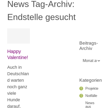
News Tag-Archiv:
Endstelle gesucht
Blog
News
Beitrags-
Nicht
Archiv
kategorisiert
Happy
Valentine!
Beitrags-
Archiv
Auch in
Deutschlan
Kategorien
d warten
noch ganz
Projekte
viele
Notfälle
Hunde
News
darauf,
aus