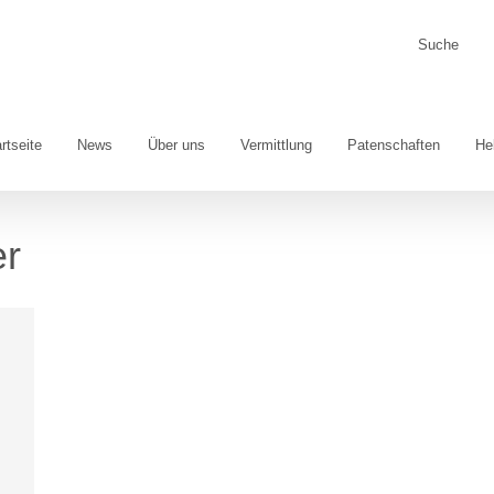
Suche
nach:
rtseite
News
Über uns
Vermittlung
Patenschaften
He
r