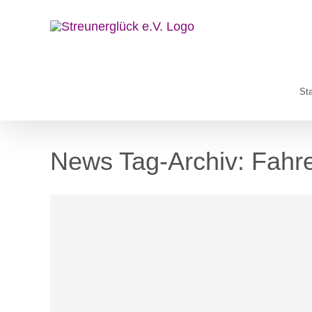
Zum
Inhalt
springen
Sta
News Tag-Archiv:
Fahre
Blog
News