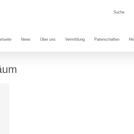
Suche
nach:
rtseite
News
Über uns
Vermittlung
Patenschaften
He
äum