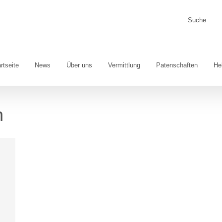
Suche
nach:
rtseite
News
Über uns
Vermittlung
Patenschaften
He
n