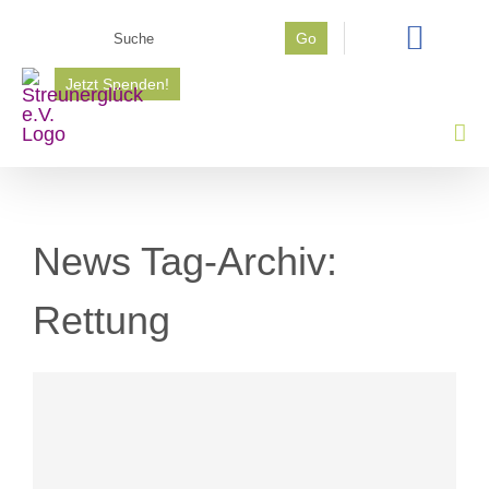
Zum
Suche
Go
Inhalt
nach:
springen
Jetzt Spenden!
News Tag-Archiv:
Rettung