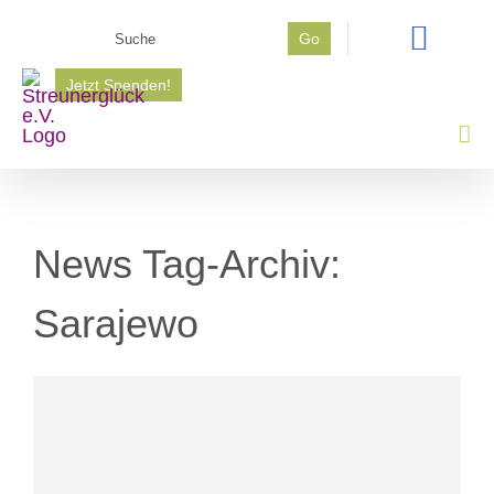
Zum
Suche
Go
Inhalt
nach:
springen
Jetzt Spenden!
News Tag-Archiv:
Sarajewo