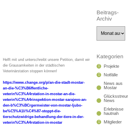
Beitrags-
Archiv
Beitrags-
Archiv
Kategorien
Helft mit und unterschreibt unsere Petition, damit wir
die Grausamkeiten in der städtischen
Projekte
Veterinärstation stoppen können!
Notfälle
https://www.change.org/p/an-die-stadt-mostar-
News aus
Mostar
an-die-%C3%B6ffentliche-
veterin%C3%A4rstation-in-mostar-an-die-
Glücksstreun
veterin%C3%A4rinspektion-mostar-sarajevo-an-
News
den-b%C3%BCrgermeister-von-mostar-ljubo-
Erlebnisse
be%C5%A1li%C4%87-stoppt-die-
hautnah
tierschutzwidrige-behandlung-der-tiere-in-der-
Mitglieder
veterin%C3%A4rstation-in-mostar