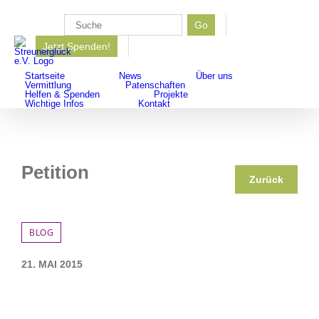
Zum
Inhalt
Go
Suche
springen
Jetzt Spenden!
nach:
Startseite
News
Über uns
Vermittlung
Patenschaften
Helfen & Spenden
Projekte
Wichtige Infos
Kontakt
Petition
Zurück
BLOG
21. MAI 2015