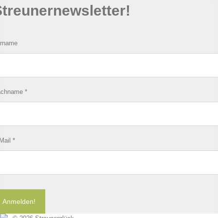
treunernewsletter!
rname
achname
*
Mail
*