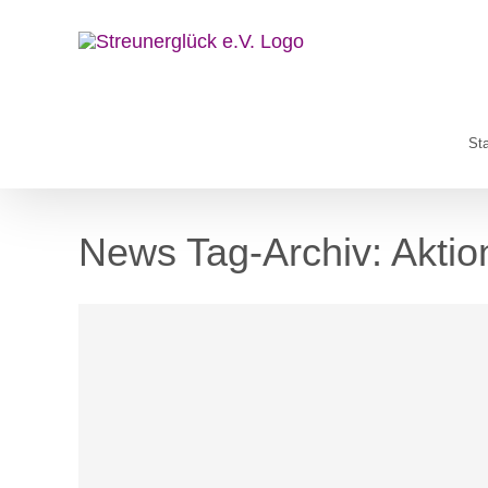
Zum
Inhalt
springen
Sta
News Tag-Archiv:
Aktio
Blog