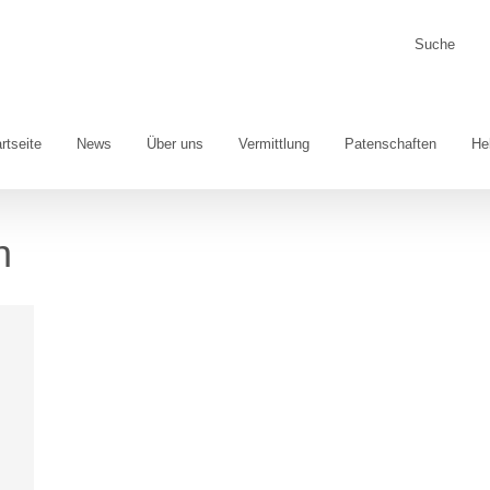
Suche
nach:
rtseite
News
Über uns
Vermittlung
Patenschaften
He
n