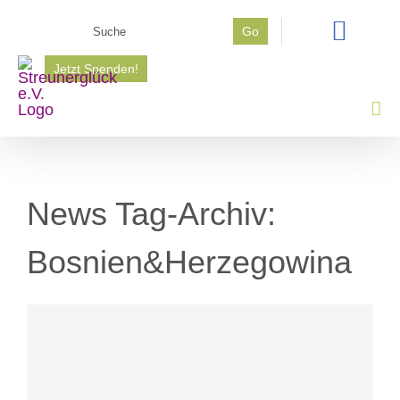
Zum
Suche
Go
Inhalt
nach:
springen
Jetzt Spenden!
News Tag-Archiv:
Bosnien&Herzegowina