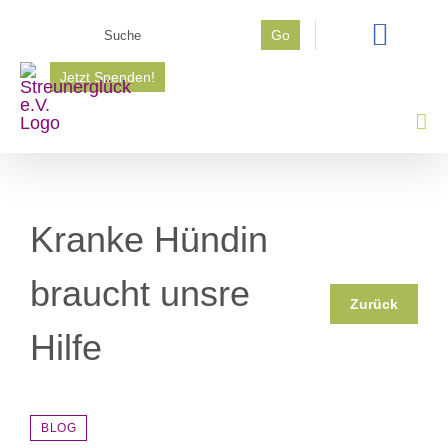
Zum
Suche
Go
Inhalt
nach:
springen
Jetzt Spenden!
Kranke Hündin
braucht unsre
Zurück
Hilfe
BLOG