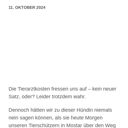
11. OKTOBER 2024
Zeige
grösseres
Bild
Die Tierarztkosten fressen uns auf – kein neuer
Satz, oder? Leider trotzdem wahr.
– 241011_Wilma
Dennoch hätten wir zu dieser Hündin niemals
nein sagen können, als sie heute Morgen
unseren Tierschützern in Mostar über den Weg