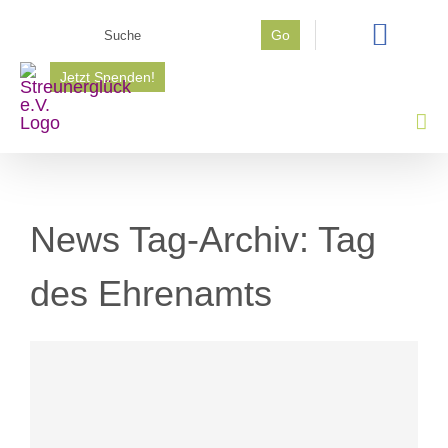
Zum
Suche
Go
Inhalt
nach:
springen
Jetzt Spenden!
News Tag-Archiv:
Tag
des Ehrenamts