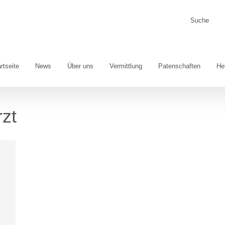
Suche
nach:
rtseite
News
Über uns
Vermittlung
Patenschaften
He
rzt