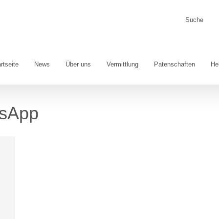
Suche
nach:
rtseite
News
Über uns
Vermittlung
Patenschaften
He
sApp