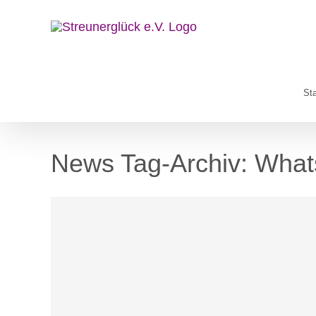
Zum
Inhalt
springen
Sta
News Tag-Archiv:
What
Blog
News
Nicht kategorisiert