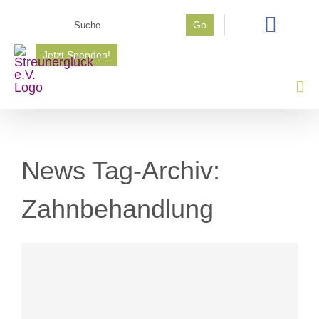
Zum
Suche
Go
Inhalt
nach:
springen
Jetzt Spenden!
News Tag-Archiv:
Zahnbehandlung