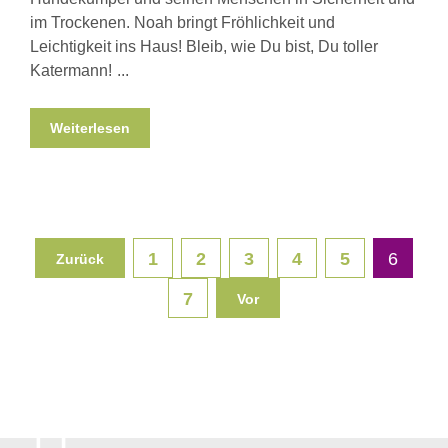
im Trockenen. Noah bringt Fröhlichkeit und
Leichtigkeit ins Haus! Bleib, wie Du bist, Du toller
Katermann!
Weiterlesen
1
2
3
4
5
6
Zurück
7
Vor