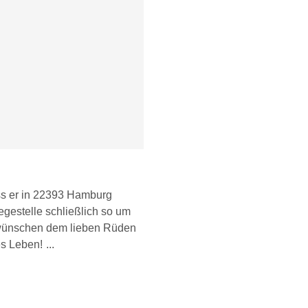
ass er in 22393 Hamburg
egestelle schließlich so um
r wünschen dem lieben Rüden
es Leben!