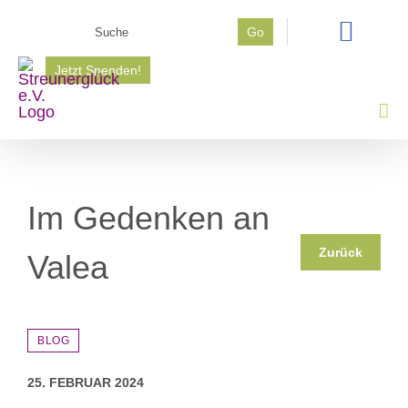
Zum
Suche
Go
Inhalt
nach:
springen
Jetzt Spenden!
Im Gedenken an
Zurück
Valea
BLOG
25. FEBRUAR 2024