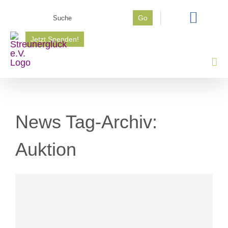
Zum
Suche
Go
Inhalt
nach:
springen
Jetzt Spenden!
News Tag-Archiv:
Auktion