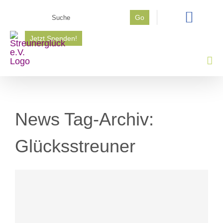
Zum
Suche
Go
Inhalt
nach:
springen
Jetzt Spenden!
News Tag-Archiv:
Glücksstreuner