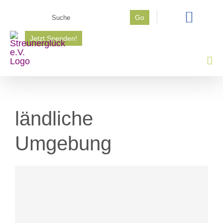
Zum
Suche
Go
Inhalt
nach:
springen
Jetzt Spenden!
ländliche
Umgebung