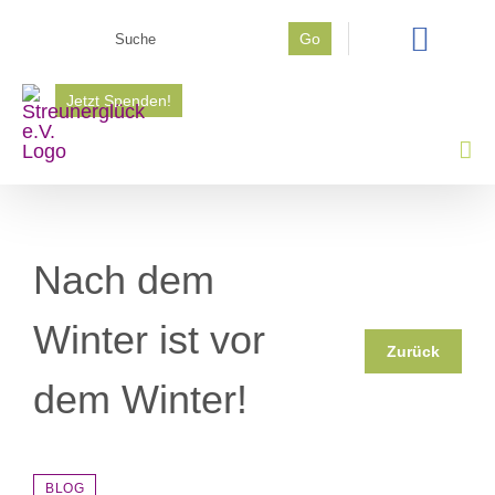
Zum
Go
Inhalt
Suche
springen
nach:
Jetzt Spenden!
Nach dem
Winter ist vor
Zurück
dem Winter!
BLOG