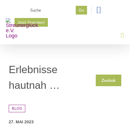
Zum
Suche
Go
Inhalt
nach:
springen
Jetzt Spenden!
Erlebnisse
Zurück
hautnah …
BLOG
27. MAI 2023