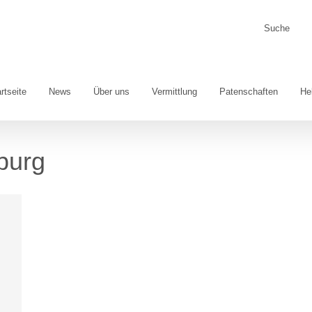
Suche
nach:
rtseite
News
Über uns
Vermittlung
Patenschaften
He
burg