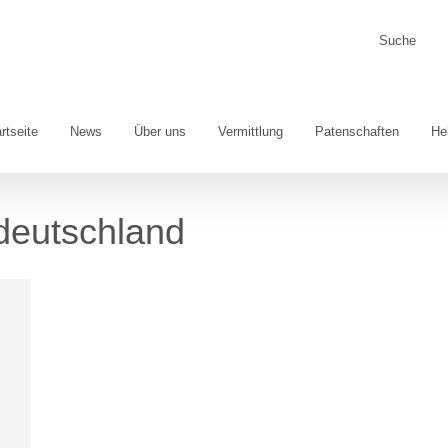
Suche
nach:
rtseite
News
Über uns
Vermittlung
Patenschaften
He
eutschland