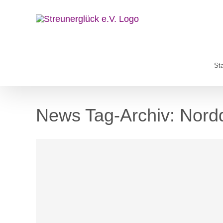
Zum
Inhalt
springen
Sta
News Tag-Archiv:
Nordd
Blog