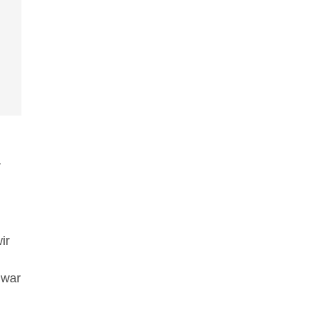
r
ir
 war