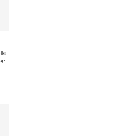
lle
er.