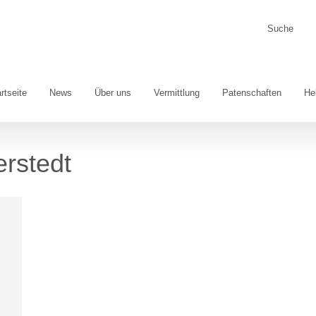
Suche
nach:
rtseite
News
Über uns
Vermittlung
Patenschaften
He
rstedt