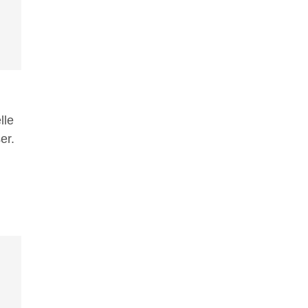
lle
er.