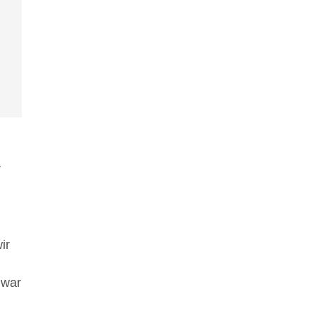
r
ir
 war