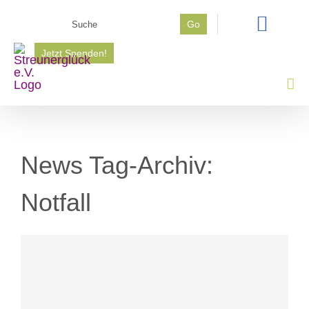
Zum
Suche
Go
Inhalt
nach:
springen
Jetzt Spenden!
News Tag-Archiv:
Notfall