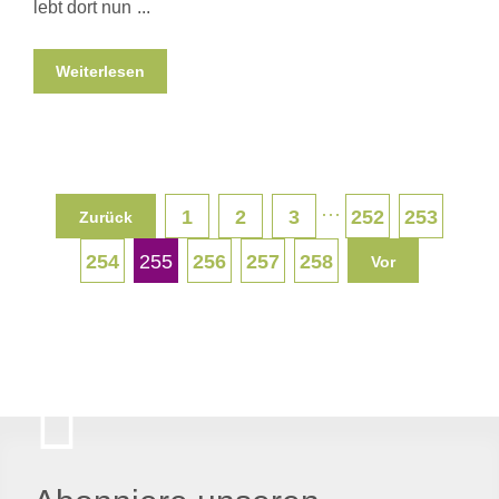
lebt dort nun
Weiterlesen
···
1
2
3
252
253
Zurück
254
255
256
257
258
Vor