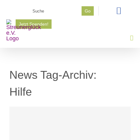
Zum
Suche
Go
Inhalt
nach:
springen
Jetzt Spenden!
News Tag-Archiv:
Hilfe