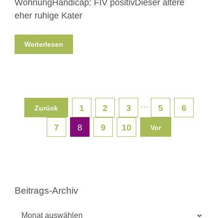
WohnungHandicap: FIV positivDieser ältere
eher ruhige Kater
Weiterlesen
···
1
2
3
5
6
Zurück
7
8
9
10
Vor
Beitrags-Archiv
Beitrags-