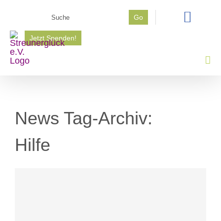
Zum
Suche
Go
Inhalt
nach:
springen
Jetzt Spenden!
News Tag-Archiv:
Hilfe