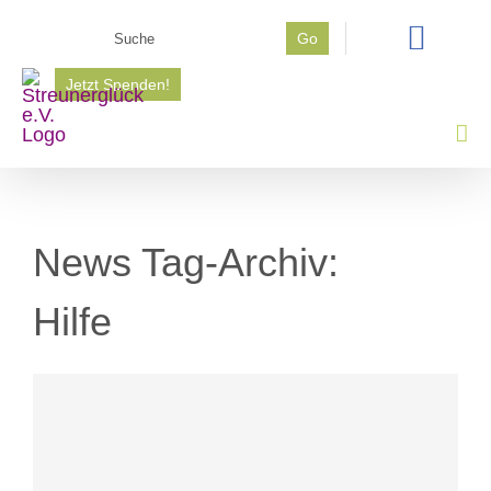
Zum
Suche
Go
Inhalt
nach:
springen
Jetzt Spenden!
News Tag-Archiv:
Hilfe