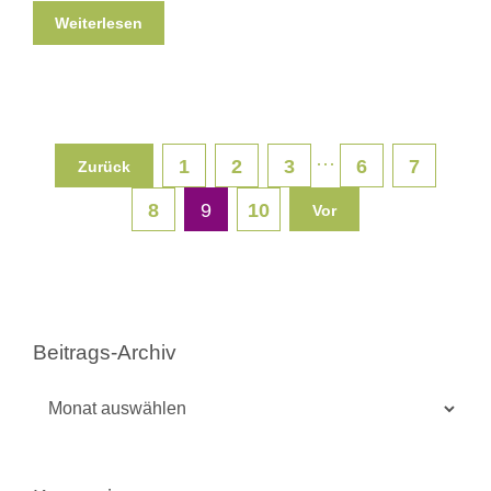
Weiterlesen
···
1
2
3
6
7
Zurück
8
9
10
Vor
Beitrags-Archiv
Beitrags-
Archiv