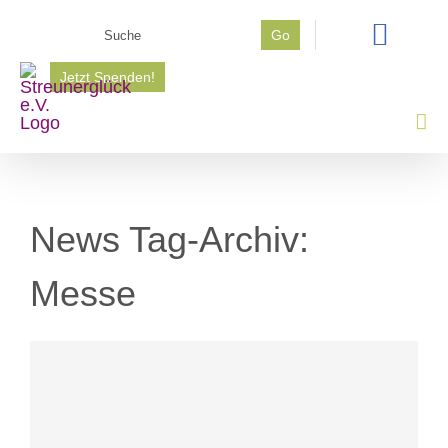
Zum
Suche
Go
Inhalt
nach:
springen
Jetzt Spenden!
News Tag-Archiv:
Messe