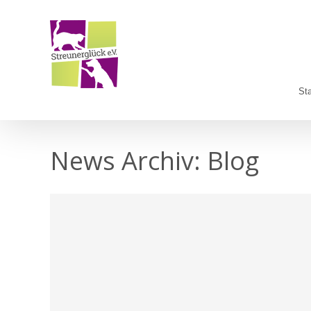
Zum
Inhalt
springen
Sta
News Archiv:
Blog
Blog
Notfälle